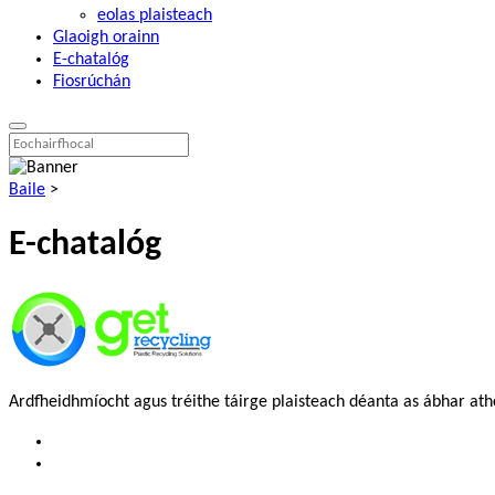
eolas plaisteach
Glaoigh orainn
E-chatalóg
Fiosrúchán
Baile
>
E-chatalóg
Ardfheidhmíocht agus tréithe táirge plaisteach déanta as ábhar athc