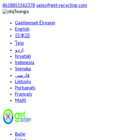
8618851562378
sales@get-recycling.com
Teanga
Gaeilgenah Éireann
English
日本語
ไทย
اردو
hrvatski
Indonesia
Svenska
فارسی
Lietuvių
Português
Français
Malti
Baile