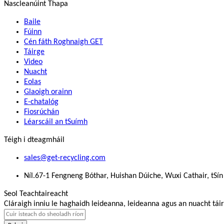
Nascleanúint Thapa
Baile
Fúinn
Cén fáth Roghnaigh GET
Táirge
Video
Nuacht
Eolas
Glaoigh orainn
E-chatalóg
Fiosrúchán
Léarscáil an tSuímh
Téigh i dteagmháil
sales@get-recycling.com
Níl.67-1 Fengneng Bóthar, Huishan Dúiche, Wuxi Cathair, tSín
Seol Teachtaireacht
Cláraigh inniu le haghaidh leideanna, leideanna agus an nuacht táir