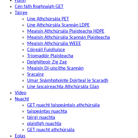
Fúinn
Cén fáth Roghnaigh GET
Táirge
Líne Athchúrsála PET
Líne Athchúrsála Scannán LDPE
Meaisín Athchúrsála Plaisteacha HDPE
Meaisín Athchúrsála Scannán Plaisteacha
Meaisín Athchúrsála WEEE
Cóireáil Fuíolluisce
Triomadóir Plaisteacha
Deighilteoir Zig Zag
Meaisín Dí-uiscithe Scannán
Sracaire
Umar Snámhphointe Doirteal le Scaradh
Líne Iascaireachta Athchúrsála Glan
Video
Nuacht
GET nuacht taispeántais athchúrsála
taispeántas nuachta
táirgí nuachta
plaistigh nuachta
GET nuacht athchúrsála
Eolas